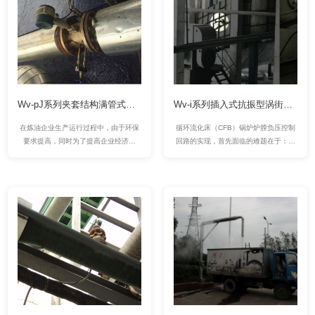
Wv-pJ系列夹套结构满管式抗振型涡街流量计 在易凝结酸性气体测量中的成功案例
Wv-i系列插入式抗振型涡街流量计 在锅炉风量检测中的应用案例
在炼油企业生产运行过程中，由于环保
循环流化床（CFB）锅炉炉膛负压控制
要求提高，同时为了提高企业经济效
回路的实现，首先面临的难题在于：炉
益，要对作为副产品的酸性气进行回
膛负压常呈现超过100%的强烈波动，
收，因此酸性气的流量检测变得必不可
须经由截止频率极低的低通滤波滤除
少。该气体测量的主要难题在于：酸性
后，方可得出正确的负压信号，由此引
气中含有气态硫，在管道输送过程中流
发高达30秒左右的测量滞后，常规的单
体自然冷却，当温度低于硫的沸点后，
回路调节系统极易产生失控，须引用一
就会出现气态硫凝结成液态、粘稠的液
次风、二次风、引风风量信号，才能实
体，并混合流体中的各种固态杂质，附
现炉膛负压的自动控制。
着在流量计的接液表面，堵塞流量计用
于检测的的孔/隙，改变流量计接液部件
的外形及尺寸，导致流量计无法测量。