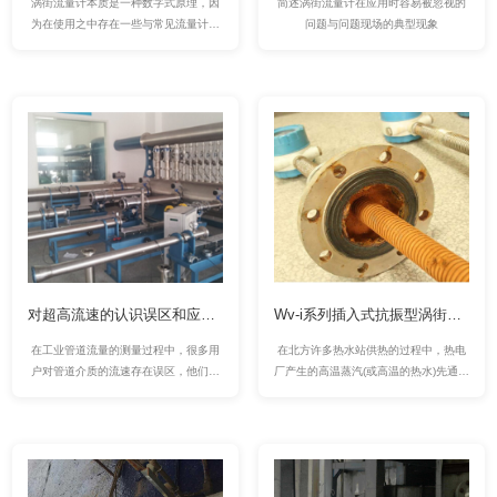
涡街流量计本质是一种数字式原理，因
简述涡街流量计在应用时容易被忽视的
为在使用之中存在一些与常见流量计不
问题与问题现场的典型现象
同的特征，在选用中，如不予以区别对
待，则难以发挥涡街应有的优势，甚至
测量失败，本文自涡街原理特征进行分
析，并指明涡街特有的应用注意事项。
对超高流速的认识误区和应对措施
Wv-i系列插入式抗振型涡街流量计 在换热站热水计量方面的应用案例
在工业管道流量的测量过程中，很多用
在北方许多热水站供热的过程中，热电
户对管道介质的流速存在误区，他们认
厂产生的高温蒸汽(或高温的热水)先通过
为：管道操作压力低，不可能产生高流
换热站转化成普通温度的热水，再经由
速。而正是这样看似合理的误判，导致
热水管网传输到各个居民小区里用于供
流量测量出现问题，影响企业正常生产
暖，出于对热量贸易结算的需求，要对
运行。
输送到小区的热水水量进行精确计量，
因此，该换热站的流量检测非常重要。