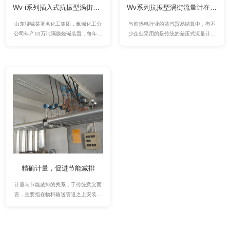
Wv-i系列插入式抗振型涡街流量计在低密度、低压力、低流速、脉动流氢气流量检测中的成功案例
Wv系列抗振型涡街流量计在贸易结算中的应用分析
山东聊城某著名化工集团，氯碱化工分
当前热电行业的蒸汽贸易结算中，有不
公司年产10万吨隔膜烧碱装置，每年产
少企业采用的是传统的差压式流量计，
生氢气约3120万m³。除少量氢气和氯气
（如孔板喷嘴等）进行蒸汽流量的计
反应合成氯化氢气体外，其余氢气全部
量，同时，有越来越多的企业认识到：
放空处理，既浪费了能源，又污染了环
传统差压式流量计量程比太小，也就是
境。为提高园区的综合经济效益，2009
可准确测量的最大流量与最小流量之比
年下半年，氯碱化工分公司开始向合成
太小，当用户用量波动范围超过流量计
氨分厂输送氢气。2010年初为了加强两
量程比时会呈现极大的测量误差。也有
个企业的成本核算，要求在氢气输送管
采用更换孔板、差压变送器来适应流量
道上增加氢气计量装置。
变化的方法，例如在冬/夏季分别采用不
同的孔板及差压变送器应对流量变化，
但即使如此，孔板固有的3：1量程比范
围显然难以满足实际需求。
精确计量，促进节能减排
计量与节能减排的关系，于传统意义而
言，主要指在物料输送管道之上安装检
测仪表，特别是流量测量仪表后，由于
流量仪表内的阻流部件产生压力损失，
为保证所需的物料输送量，只能加大输