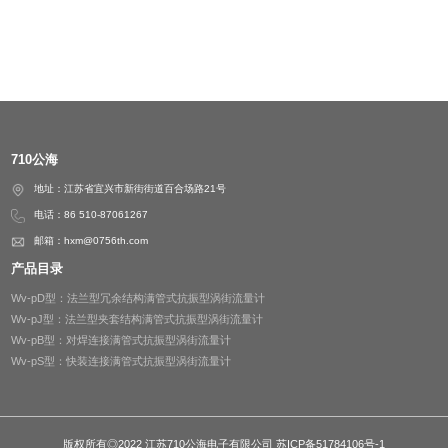
送能量，对热电厂而言，常见的加大风
机功率（一次风、二次风、返料风、引
风等风量检测）、加大煤耗（蒸汽流量
检测）加大泵功率（给水流量检测
等），以克服仪表产生的压力损失造成
的影响。
710公海
地址：江苏省宜兴市新街街道百合场路21号
电话：86 510-87061267
邮箱：
hxm@0756th.com
产品目录
Wv-pD型：法兰型冗余结构满管式抗振型涡街流量计
Wv-pJ型：法兰型夹套结构满管式抗振型涡街流量计
Wv-pB型：对焊连接满管式抗振型涡街流量计
Wv-pS型：快装连接满管式抗振型涡街流量计
版权所有◎2022 江苏710公海电子有限公司
苏ICP备51784106号-1